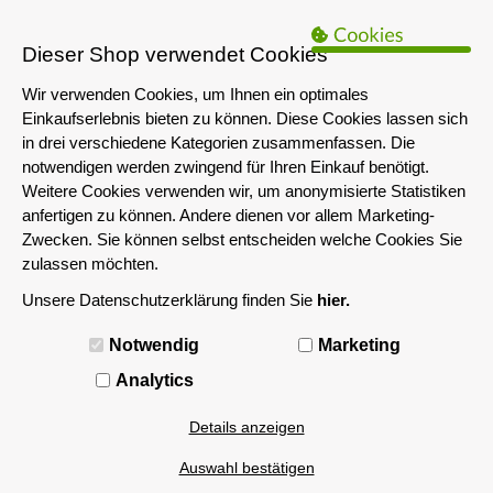
B2B Hinweis:
Das servershop-bayern.de Angebot richtet sich nur an
Unternehmen i.S.d. § 14 BGB sowie die öffentliche Hand. Ein Verkauf
Dieser Shop verwendet Cookies
an Privatpersonen ist nicht möglich.
Wir verwenden Cookies, um Ihnen ein optimales
Einkaufserlebnis bieten zu können. Diese Cookies lassen sich
in drei verschiedene Kategorien zusammenfassen. Die
notwendigen werden zwingend für Ihren Einkauf benötigt.
Weitere Cookies verwenden wir, um anonymisierte Statistiken
anfertigen zu können. Andere dienen vor allem Marketing-
Zwecken. Sie können selbst entscheiden welche Cookies Sie
zulassen möchten.
Unsere Datenschutzerklärung finden Sie
hier.
MENÜ
Notwendig
Marketing
Analytics
Details anzeigen
Auswahl bestätigen