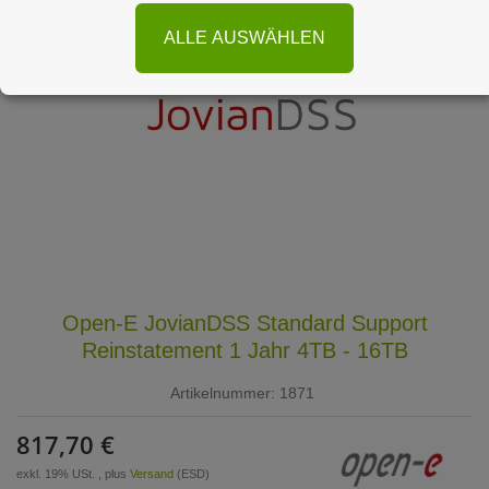
ALLE AUSWÄHLEN
Open-E JovianDSS Standard Support
Reinstatement 1 Jahr 4TB - 16TB
Artikelnummer:
1871
817,70 €
exkl. 19% USt. , plus
Versand
(ESD)