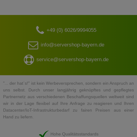
+49 (0) 6026/9994055
info@servershop-bayern.de
service@servershop-bayern.de
"... der hat`s!" ist kein Werbeversprechen, sondern ein Anspruch an
uns selbst. Durch unser langjährig geknüpftes und gepflegtes
Partnernetz aus verschiedenen Beschaffungsquellen weltweit sind
wir in der Lage flexibel auf Ihre Anfrage zu reagieren und Ihren
Datacenter/IoT-Infrastrukturbedarf zu fairen Preisen aus einer
Hand zu liefern.
Hohe Qualitätsstandards