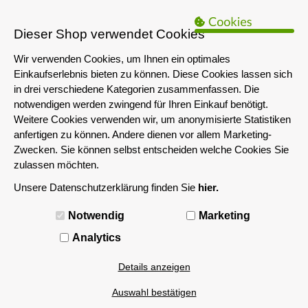
B2B Hinweis:
Das servershop-bayern.de Angebot richtet sich nur an
Unternehmen i.S.d. § 14 BGB sowie die öffentliche Hand. Ein Verkauf
Dieser Shop verwendet Cookies
an Privatpersonen ist nicht möglich.
Wir verwenden Cookies, um Ihnen ein optimales
Einkaufserlebnis bieten zu können. Diese Cookies lassen sich
in drei verschiedene Kategorien zusammenfassen. Die
notwendigen werden zwingend für Ihren Einkauf benötigt.
Weitere Cookies verwenden wir, um anonymisierte Statistiken
anfertigen zu können. Andere dienen vor allem Marketing-
Zwecken. Sie können selbst entscheiden welche Cookies Sie
zulassen möchten.
Unsere Datenschutzerklärung finden Sie
hier.
MENÜ
Notwendig
Marketing
Analytics
Details anzeigen
Auswahl bestätigen