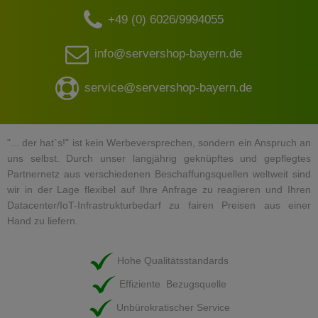
+49 (0) 6026/9994055
info@servershop-bayern.de
service@servershop-bayern.de
"... der hat`s!" ist kein Werbeversprechen, sondern ein Anspruch an
uns selbst. Durch unser langjährig geknüpftes und gepflegtes
Partnernetz aus verschiedenen Beschaffungsquellen weltweit sind
wir in der Lage flexibel auf Ihre Anfrage zu reagieren und Ihren
Datacenter/IoT-Infrastrukturbedarf zu fairen Preisen aus einer
Hand zu liefern.
Hohe Qualitätsstandards
Effiziente Bezugsquelle
Unbürokratischer Service