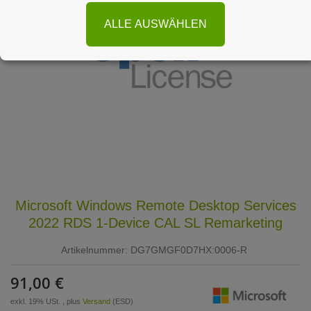
ALLE AUSWÄHLEN
Microsoft Windows Remote Desktop Services
2022 RDS 1-Device CAL SL Remarketing
Artikelnummer:
DG7GMGF0D7HX:0006-R
91,00 €
exkl. 19% USt. , plus
Versand
(ESD)