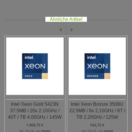
Ähnliche Artikel
Intel Xeon Gold 5423N
Intel Xeon Bronze 3508U
37.5MB / 20x 2.10GHz /
22.5MB / 8x 2.10GHz / 8T /
40T / TB 4.00GHz / 145W
TB 2.20GHz / 125W
1.968,75 €
543,75 €
exkl. 19% USt. , plus
Versand
exkl. 19% USt. , plus
Versand