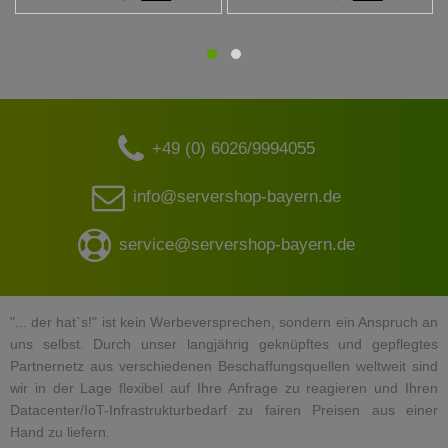
+49 (0) 6026/9994055
info@servershop-bayern.de
service@servershop-bayern.de
"... der hat`s!" ist kein Werbeversprechen, sondern ein Anspruch an
uns selbst. Durch unser langjährig geknüpftes und gepflegtes
Partnernetz aus verschiedenen Beschaffungsquellen weltweit sind
wir in der Lage flexibel auf Ihre Anfrage zu reagieren und Ihren
Datacenter/IoT-Infrastrukturbedarf zu fairen Preisen aus einer
Hand zu liefern.