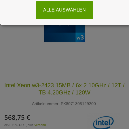
ALLE AUSWÄHLEN
Intel Xeon w3-2423 15MB / 6x 2.10GHz / 12T /
TB 4.20GHz / 120W
Artikelnummer:
PK8071305129200
568,75 €
exkl. 19% USt. , plus
Versand