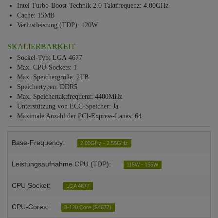
Intel Turbo-Boost-Technik 2.0 Taktfrequenz: 4.00GHz
Cache: 15MB
Verlustleistung (TDP): 120W
SKALIERBARKEIT
Sockel-Typ: LGA 4677
Max. CPU-Sockets: 1
Max. Speichergröße: 2TB
Speichertypen: DDR5
Max. Speichertaktfrequenz: 4400MHz
Unterstützung von ECC-Speicher: Ja
Maximale Anzahl der PCI-Express-Lanes: 64
Base-Frequency:
2.00GHz - 2.55GHz
Leistungsaufnahme CPU (TDP):
115W - 155W
CPU Socket:
LGA 4677
CPU-Cores:
8-120 Core (S4677)