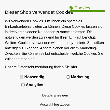
B2B Hinweis:
Das servershop-bayern.de Angebot richtet sich nur an
Unternehmen i.S.d. § 14 BGB sowie die öffentliche Hand. Ein Verkauf
Dieser Shop verwendet Cookies
an Privatpersonen ist nicht möglich.
Wir verwenden Cookies, um Ihnen ein optimales
Einkaufserlebnis bieten zu können. Diese Cookies lassen sich
in drei verschiedene Kategorien zusammenfassen. Die
notwendigen werden zwingend für Ihren Einkauf benötigt.
Weitere Cookies verwenden wir, um anonymisierte Statistiken
anfertigen zu können. Andere dienen vor allem Marketing-
Zwecken. Sie können selbst entscheiden welche Cookies Sie
zulassen möchten.
Unsere Datenschutzerklärung finden Sie
hier.
MENÜ
Notwendig
Marketing
Analytics
Details anzeigen
Auswahl bestätigen