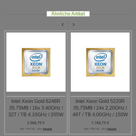
Ähnliche Artikel
Intel Xeon Gold 6246R
Intel Xeon Gold 5220R
35.75MB / 16x 3.40GHz /
35.75MB / 24x 2.20GHz /
32T / TB 4.10GHz / 205W
48T / TB 4.00GHz / 150W
2.568,75 €
1.768,75 €
exkl. 19% USt. , plus
Versand
exkl. 19% USt. , plus
Versand