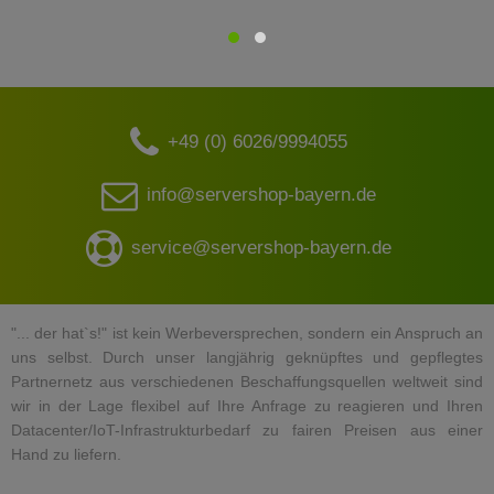
+49 (0) 6026/9994055
info@servershop-bayern.de
service@servershop-bayern.de
"... der hat`s!" ist kein Werbeversprechen, sondern ein Anspruch an
uns selbst. Durch unser langjährig geknüpftes und gepflegtes
Partnernetz aus verschiedenen Beschaffungsquellen weltweit sind
wir in der Lage flexibel auf Ihre Anfrage zu reagieren und Ihren
Datacenter/IoT-Infrastrukturbedarf zu fairen Preisen aus einer
Hand zu liefern.