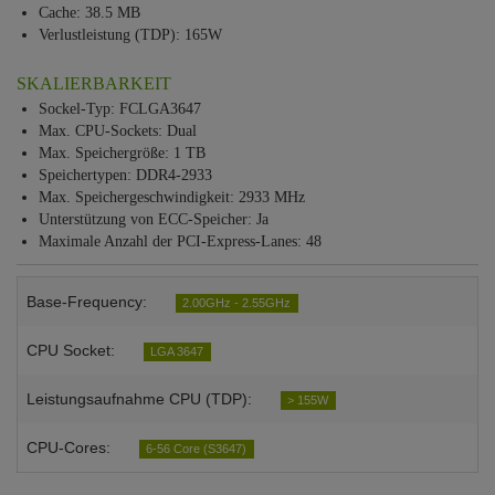
Cache: 38.5 MB
Verlustleistung (TDP): 165W
SKALIERBARKEIT
Sockel-Typ: FCLGA3647
Max. CPU-Sockets: Dual
Max. Speichergröße: 1 TB
Speichertypen: DDR4-2933
Max. Speichergeschwindigkeit: 2933 MHz
Unterstützung von ECC-Speicher: Ja
Maximale Anzahl der PCI-Express-Lanes: 48
Base-Frequency:
2.00GHz - 2.55GHz
CPU Socket:
LGA 3647
Leistungsaufnahme CPU (TDP):
> 155W
CPU-Cores:
6-56 Core (S3647)