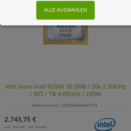
ALLE AUSWÄHLEN
Intel Xeon Gold 6238R 38.5MB / 28x 2.20GHz
/ 56T / TB 4.00GHz / 165W
Artikelnummer:
CD8069504448701
2.743,75 €
exkl. 19% USt. , plus
Versand