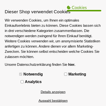
B2B Hinweis:
Das servershop-bayern.de Angebot richtet sich nur an
Unternehmen i.S.d. § 14 BGB sowie die öffentliche Hand. Ein Verkauf
Dieser Shop verwendet Cookies
an Privatpersonen ist nicht möglich.
Wir verwenden Cookies, um Ihnen ein optimales
Einkaufserlebnis bieten zu können. Diese Cookies lassen sich
in drei verschiedene Kategorien zusammenfassen. Die
notwendigen werden zwingend für Ihren Einkauf benötigt.
Weitere Cookies verwenden wir, um anonymisierte Statistiken
anfertigen zu können. Andere dienen vor allem Marketing-
Zwecken. Sie können selbst entscheiden welche Cookies Sie
zulassen möchten.
Unsere Datenschutzerklärung finden Sie
hier.
MENÜ
Notwendig
Marketing
Analytics
Details anzeigen
Auswahl bestätigen