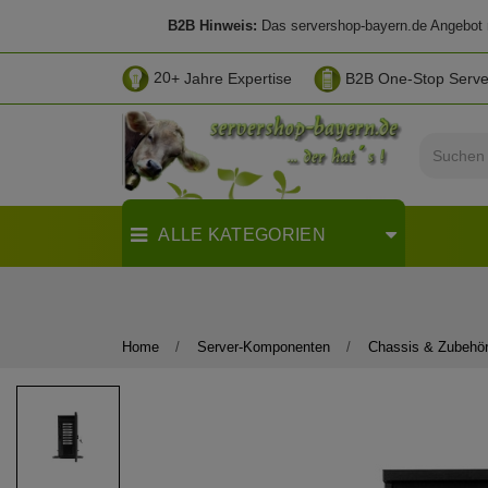
B2B Hinweis:
Das servershop-bayern.de Angebot ri
20
+ Jahre Expertise
B2B One-Stop Serv
ALLE KATEGORIEN
Home
Server-Komponenten
Chassis & Zubehö