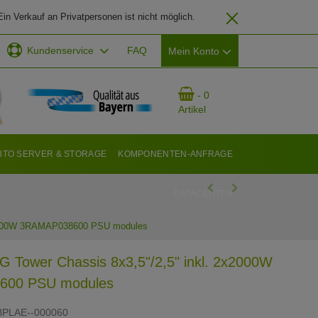
in Verkauf an Privatpersonen ist nicht möglich.
Kundenservice
FAQ
Mein Konto
EMAIL-ADRESSE
- 0
Artikel
PASSWORT
BTO SERVER & STORAGE
KOMPONENTEN-ANFRAGE
DATACENTER
ANMELDEN
2x2000W 3RAMAP038600 PSU modules
G Tower Chassis 8x3,5"/2,5" inkl. 2x2000W
00 PSU modules
BPLAE--000060