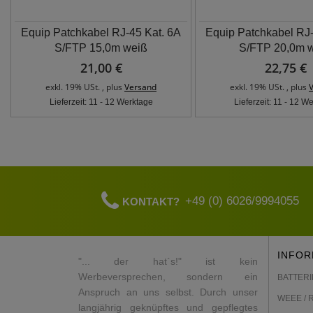
Equip Patchkabel RJ-45 Kat. 6A
Equip Patchkabel RJ-
S/FTP 15,0m weiß
S/FTP 20,0m 
21,00 €
22,75 €
exkl. 19% USt. , plus
Versand
exkl. 19% USt. , plus
Lieferzeit: 11 - 12 Werktage
Lieferzeit: 11 - 12 W
+49 (0) 6026/9994055
KONTAKT?
INFOR
"... der hat`s!" ist kein
Werbeversprechen, sondern ein
BATTERI
Anspruch an uns selbst. Durch unser
WEEE / 
langjährig geknüpftes und gepflegtes