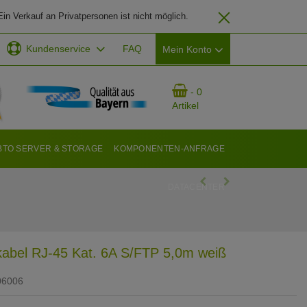
in Verkauf an Privatpersonen ist nicht möglich.
Kundenservice
FAQ
Mein Konto
EMAIL-ADRESSE
- 0
Artikel
PASSWORT
BTO SERVER & STORAGE
KOMPONENTEN-ANFRAGE
DATACENTER
ANMELDEN
kabel RJ-45 Kat. 6A S/FTP 5,0m weiß
06006