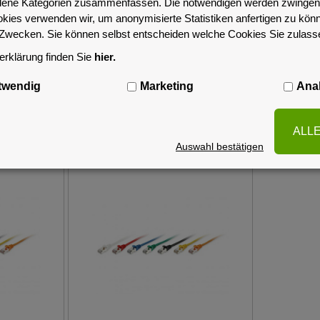
iedene Kategorien zusammenfassen. Die notwendigen werden zwingend
okies verwenden wir, um anonymisierte Statistiken anfertigen zu kön
-Zwecken. Sie können selbst entscheiden welche Cookies Sie zulas
rklärung finden Sie
hier.
twendig
Marketing
Anal
Ähnliche Artikel
ALL
Auswahl bestätigen