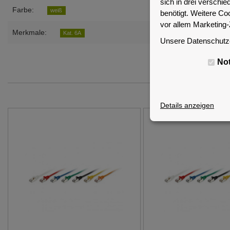
sich in drei versch
Farbe:
weiß
benötigt. Weitere Co
vor allem Marketing
Merkmale:
Kat. 6A
Unsere Datenschutze
No
Details anzeigen