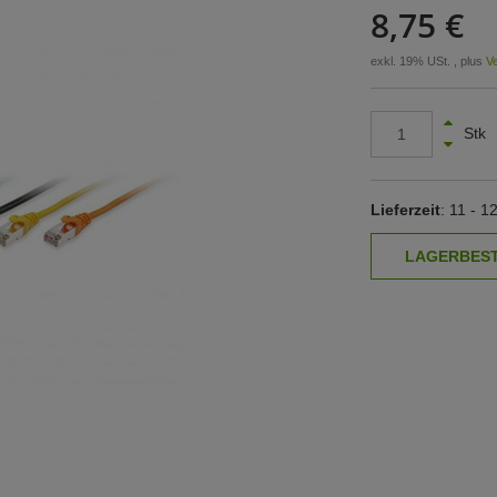
8,75 €
exkl. 19% USt. , plus
V
Stk
Lieferzeit
: 11 - 