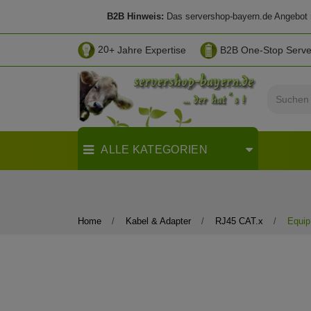
B2B Hinweis:
Das servershop-bayern.de Angebot ri
20
+ Jahre Expertise
B2B One-Stop Serv
ALLE KATEGORIEN
Home
Kabel & Adapter
RJ45 CAT.x
Equip