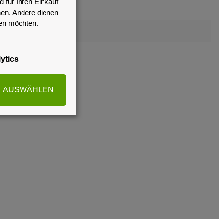
 für Ihren Einkauf
nen. Andere dienen
sen möchten.
ytics
E AUSWÄHLEN