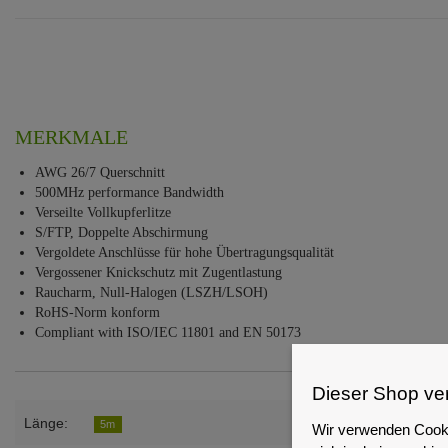
MERKMALE
AWG 26/7 Querschnitt
500MHz performance Bandwidth
Verseilte Vollkupferlitze
S/FTP, Doppelte Abschirmung
Vergoldete Anschlüsse für hohe Übertragungsqualität
Vergossener Knickschutz mit Zugentlastung
Raucharm, Null-Halogen (LSZH/LSOH)
RoHS-Norm konform
Compliant with ISO/IEC 11801 and EN 50173
Dieser Shop ve
Länge:
5m
Wir verwenden Cooki