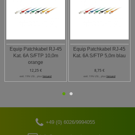
Equip Patchkabel RJ-45
Equip Patchkabel RJ-45
Kat. 6A S/FTP 10,0m
Kat. 6A S/FTP 5,0m blau
orange
12,25 €
8,75 €
exkl. 19% USt. , plus
Versand
exkl. 19% USt. , plus
Versand
+49 (0) 6026/9994055