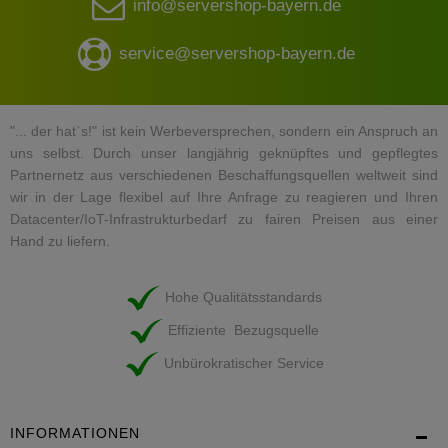
info@servershop-bayern.de
service@servershop-bayern.de
"... der hat`s!" ist kein Werbeversprechen, sondern ein Anspruch an
uns selbst. Durch unser langjährig geknüpftes und gepflegtes
Partnernetz aus verschiedenen Beschaffungsquellen weltweit sind
wir in der Lage flexibel auf Ihre Anfrage zu reagieren und Ihren
Datacenter/IoT-Infrastrukturbedarf zu fairen Preisen aus einer
Hand zu liefern.
Hohe Qualitätsstandards
Effiziente Bezugsquelle
Unbürokratischer Service
INFORMATIONEN