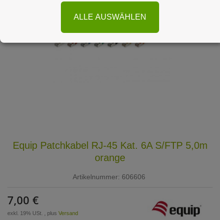
ALLE AUSWÄHLEN
Equip Patchkabel RJ-45 Kat. 6A S/FTP 5,0m
orange
Artikelnummer:
606606
7,00 €
exkl. 19% USt. , plus
Versand