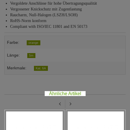
Vergoldete Anschlüsse für hohe Übertragungsqualität
Vergossener Knickschutz mit Zugentlastung
Raucharm, Null-Halogen (LSZH/LSOH)
RoHS-Norm konform
Compliant with ISO/IEC 11801 and EN 50173
Farbe:
orange
Länge:
5m
Merkmale:
Kat. 6A
Ähnliche Artikel