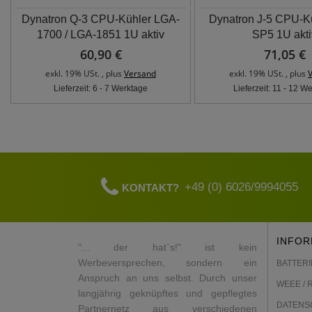
Dynatron Q-3 CPU-Kühler LGA-
Dynatron J-5 CPU-K
1700 / LGA-1851 1U aktiv
SP5 1U akti
60,90 €
71,05 €
exkl. 19% USt. , plus
Versand
exkl. 19% USt. , plus
Lieferzeit: 6 - 7 Werktage
Lieferzeit: 11 - 12 W
+49 (0) 6026/9994055
KONTAKT?
INFOR
"... der hat`s!" ist kein
Werbeversprechen, sondern ein
BATTERI
Anspruch an uns selbst. Durch unser
WEEE / 
langjährig geknüpftes und gepflegtes
DATENS
Partnernetz aus verschiedenen