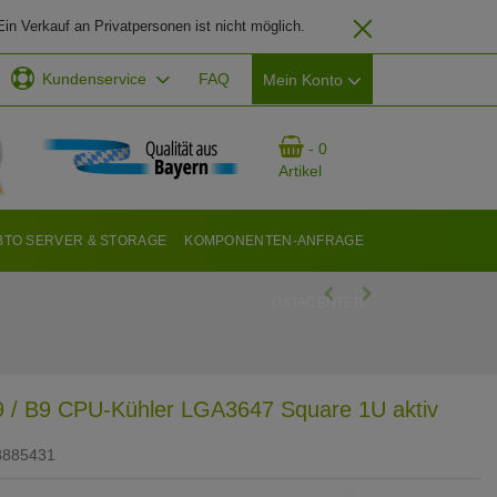
in Verkauf an Privatpersonen ist nicht möglich.
Kundenservice
FAQ
Mein Konto
EMAIL-ADRESSE
- 0
Artikel
PASSWORT
BTO SERVER & STORAGE
KOMPONENTEN-ANFRAGE
DATACENTER
ANMELDEN
9 / B9 CPU-Kühler LGA3647 Square 1U aktiv
8885431