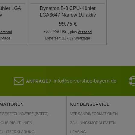
ühler LGA
Dynatron B-3 CPU-Kühler
v
LGA3647 Narrow 1U aktiv
99,75 €
Versand
exkl. 19% USt. , plus
Versand
erktage
Lieferzeit: 31 - 32 Werktage
info@servershop-bayern.de
ANFRAGE?
MATIONEN
KUNDENSERVICE
EGESETZHINWEISE (BATTG)
VERSANDINFORMATIONEN
ROHS RICHTLINIEN
ZAHLUNGSMODALITÄTEN
CHUTZERKLÄRUNG
LEASING