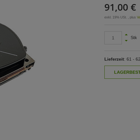
91,00 €
exkl. 19% USt. , plus
V
Stk
Lieferzeit
: 61 - 