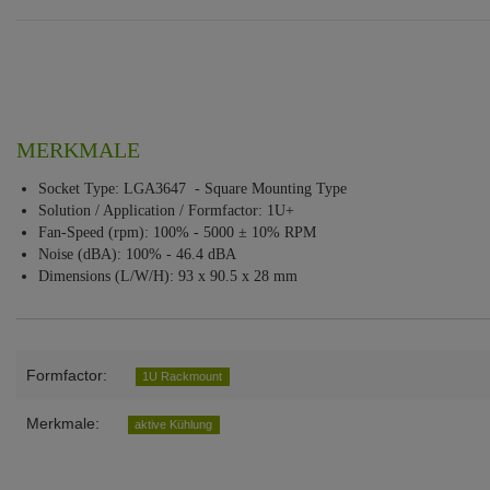
MERKMALE
Socket Type: LGA3647 - Square Mounting Type
Solution / Application / Formfactor: 1U+
Fan-Speed (rpm): 100% - 5000 ± 10% RPM
Noise (dBA): 100% - 46.4 dBA
Dimensions (L/W/H): 93 x 90.5 x 28 mm
Formfactor:
1U Rackmount
Merkmale:
aktive Kühlung