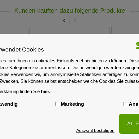
Kunden kauften dazu folgende Produkte
rwendet Cookies
es, um Ihnen ein optimales Einkaufserlebnis bieten zu können. Dies
iedene Kategorien zusammenfassen. Die notwendigen werden zwingend
okies verwenden wir, um anonymisierte Statistiken anfertigen zu kön
-Zwecken. Sie können selbst entscheiden welche Cookies Sie zulas
rklärung finden Sie
hier.
twendig
Marketing
Anal
L 10G SFP+
Supermicro Server E102-9AP-L 2-
APC Sma
e 5m
Core 4GB non-ECC 250GB SSD
230V
ALL
2xGbE pfSense OPNsense
Auswahl bestätigen
compatible