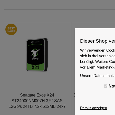
Dieser Shop ve
Wir verwenden Cooki
sich in drei versch
benötigt. Weitere Co
vor allem Marketing
Unsere Datenschutze
No
Seagate Exos X24
Supermicro CBL-0349
ST24000NM007H 3,5" SAS
to SFP+ cabl
12Gb/s 24TB 7.2k 512MB 24x7
Details anzeigen