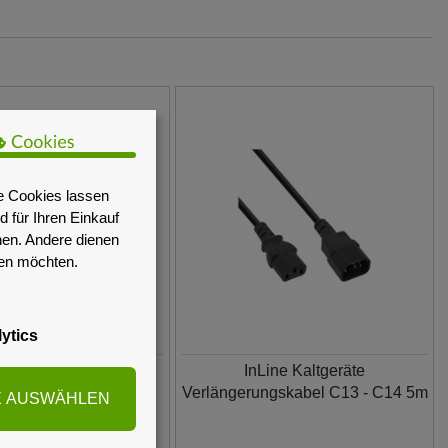
e Cookies lassen
 für Ihren Einkauf
nen. Andere dienen
sen möchten.
ytics
rt-USV SMT2200IC
InLine Kaltgeräte
 1980W/2200VA
Verlängerungskabel C13 - C14 5m
E AUSWÄHLEN