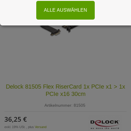
ALLE AUSWÄHLEN
Delock 81505 Flex RiserCard 1x PCIe x1 > 1x
PCIe x16 30cm
Artikelnummer:
81505
36,25 €
exkl. 19% USt. , plus
Versand