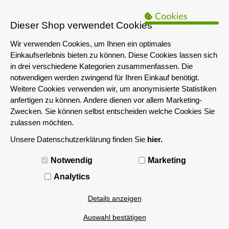
B2B Hinweis:
Das servershop-bayern.de Angebot richtet sich nur an
Unternehmen i.S.d. § 14 BGB sowie die öffentliche Hand. Ein Verkauf
Dieser Shop verwendet Cookies
an Privatpersonen ist nicht möglich.
Wir verwenden Cookies, um Ihnen ein optimales
Einkaufserlebnis bieten zu können. Diese Cookies lassen sich
in drei verschiedene Kategorien zusammenfassen. Die
notwendigen werden zwingend für Ihren Einkauf benötigt.
Weitere Cookies verwenden wir, um anonymisierte Statistiken
anfertigen zu können. Andere dienen vor allem Marketing-
Zwecken. Sie können selbst entscheiden welche Cookies Sie
zulassen möchten.
Unsere Datenschutzerklärung finden Sie
hier.
MENÜ
Notwendig
Marketing
Analytics
Details anzeigen
Auswahl bestätigen