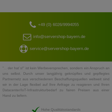
+49 (0) 6026/9994055
info@servershop-bayern.de
service@servershop-bayern.de
"... der hat`s!" ist kein Werbeversprechen, sondern ein Anspruch an
uns selbst. Durch unser langjährig geknüpftes und gepflegtes
Partnernetz aus verschiedenen Beschaffungsquellen weltweit sind
wir in der Lage flexibel auf Ihre Anfrage zu reagieren und Ihren
Datacenter/IoT-Infrastrukturbedarf zu fairen Preisen aus einer
Hand zu liefern.
Hohe Qualitätsstandards