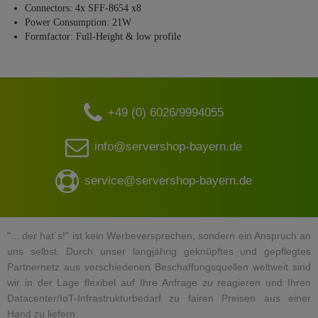
Connectors: 4x SFF-8654 x8
Power Consumption: 21W
Formfactor: Full-Height & low profile
+49 (0) 6026/9994055
info@servershop-bayern.de
service@servershop-bayern.de
"... der hat`s!" ist kein Werbeversprechen, sondern ein Anspruch an
uns selbst. Durch unser langjährig geknüpftes und gepflegtes
Partnernetz aus verschiedenen Beschaffungsquellen weltweit sind
wir in der Lage flexibel auf Ihre Anfrage zu reagieren und Ihren
Datacenter/IoT-Infrastrukturbedarf zu fairen Preisen aus einer
Hand zu liefern.