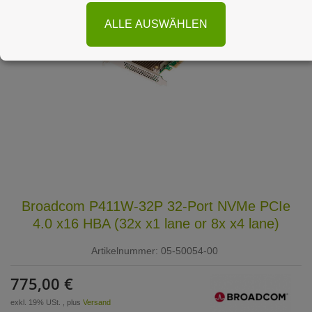
ALLE AUSWÄHLEN
Broadcom P411W-32P 32-Port NVMe PCIe
4.0 x16 HBA (32x x1 lane or 8x x4 lane)
Artikelnummer:
05-50054-00
775,00 €
exkl. 19% USt. , plus
Versand