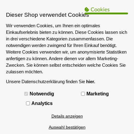
B2B Hinweis:
Das servershop-bayern.de Angebot richtet sich nur an
Unternehmen i.S.d. § 14 BGB sowie die öffentliche Hand. Ein Verkauf
Dieser Shop verwendet Cookies
an Privatpersonen ist nicht möglich.
Wir verwenden Cookies, um Ihnen ein optimales
Einkaufserlebnis bieten zu können. Diese Cookies lassen sich
in drei verschiedene Kategorien zusammenfassen. Die
notwendigen werden zwingend für Ihren Einkauf benötigt.
Weitere Cookies verwenden wir, um anonymisierte Statistiken
anfertigen zu können. Andere dienen vor allem Marketing-
Zwecken. Sie können selbst entscheiden welche Cookies Sie
zulassen möchten.
Unsere Datenschutzerklärung finden Sie
hier.
MENÜ
Notwendig
Marketing
Analytics
Details anzeigen
Auswahl bestätigen