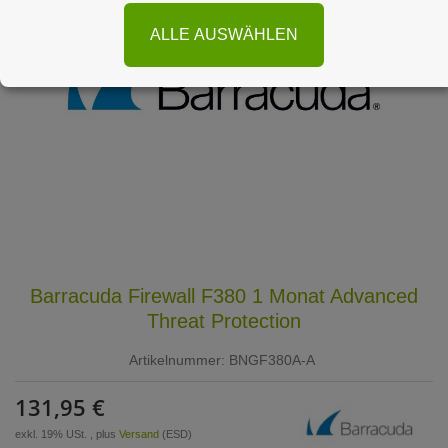
ALLE AUSWÄHLEN
Barracuda Firewall F380 1 Monat Advanced
Threat Protection
Artikelnummer:
BNGF380A-A
131,95 €
exkl. 19% USt. , plus
Versand
(ESD)