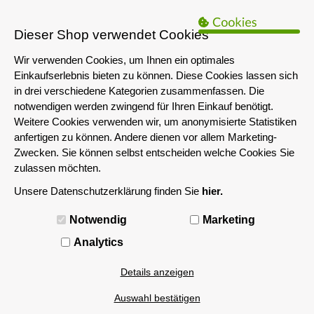
B2B Hinweis:
Das servershop-bayern.de Angebot richtet sich nur an
Unternehmen i.S.d. § 14 BGB sowie die öffentliche Hand. Ein Verkauf
Dieser Shop verwendet Cookies
an Privatpersonen ist nicht möglich.
Wir verwenden Cookies, um Ihnen ein optimales
Einkaufserlebnis bieten zu können. Diese Cookies lassen sich
in drei verschiedene Kategorien zusammenfassen. Die
notwendigen werden zwingend für Ihren Einkauf benötigt.
Weitere Cookies verwenden wir, um anonymisierte Statistiken
anfertigen zu können. Andere dienen vor allem Marketing-
Zwecken. Sie können selbst entscheiden welche Cookies Sie
zulassen möchten.
Unsere Datenschutzerklärung finden Sie
hier.
MENÜ
Notwendig
Marketing
Analytics
Details anzeigen
Auswahl bestätigen