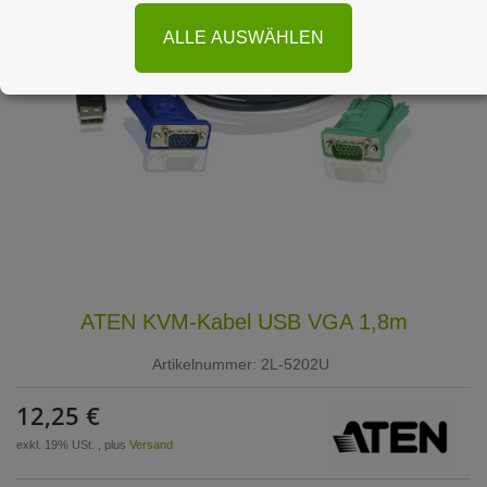
ALLE AUSWÄHLEN
ATEN KVM-Kabel USB VGA 1,8m
Artikelnummer:
2L-5202U
12,25 €
exkl. 19% USt. , plus
Versand