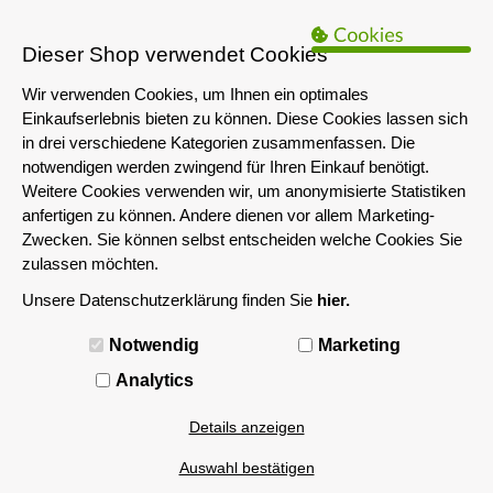
B2B Hinweis:
Das servershop-bayern.de Angebot richtet sich nur an
Unternehmen i.S.d. § 14 BGB sowie die öffentliche Hand. Ein Verkauf
Dieser Shop verwendet Cookies
an Privatpersonen ist nicht möglich.
Wir verwenden Cookies, um Ihnen ein optimales
Einkaufserlebnis bieten zu können. Diese Cookies lassen sich
in drei verschiedene Kategorien zusammenfassen. Die
notwendigen werden zwingend für Ihren Einkauf benötigt.
Weitere Cookies verwenden wir, um anonymisierte Statistiken
anfertigen zu können. Andere dienen vor allem Marketing-
Zwecken. Sie können selbst entscheiden welche Cookies Sie
zulassen möchten.
Unsere Datenschutzerklärung finden Sie
hier.
MENÜ
Notwendig
Marketing
Analytics
Details anzeigen
Auswahl bestätigen