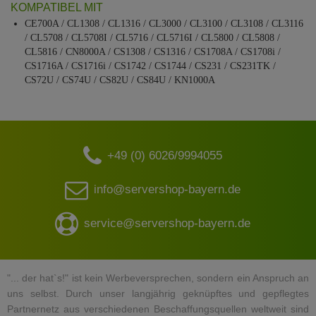
KOMPATIBEL MIT
CE700A / CL1308 / CL1316 / CL3000 / CL3100 / CL3108 / CL3116
/ CL5708 / CL5708I / CL5716 / CL5716I / CL5800 / CL5808 /
CL5816 / CN8000A / CS1308 / CS1316 / CS1708A / CS1708i /
CS1716A / CS1716i / CS1742 / CS1744 / CS231 / CS231TK /
CS72U / CS74U / CS82U / CS84U / KN1000A
+49 (0) 6026/9994055
info@servershop-bayern.de
service@servershop-bayern.de
"... der hat`s!" ist kein Werbeversprechen, sondern ein Anspruch an
uns selbst. Durch unser langjährig geknüpftes und gepflegtes
Partnernetz aus verschiedenen Beschaffungsquellen weltweit sind