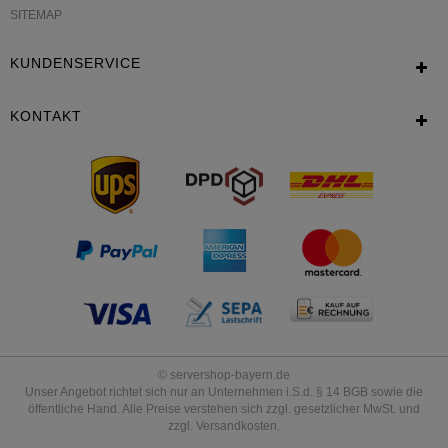
SITEMAP
KUNDENSERVICE
KONTAKT
© servershop-bayern.de
Unser Angebot richtet sich nur an Unternehmen i.S.d. § 14 BGB sowie die
öffentliche Hand. Alle Preise verstehen sich zzgl. gesetzlicher MwSt. und
zzgl. Versandkosten.