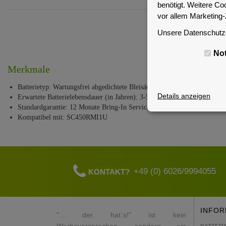
benötigt. Weitere Co
vor allem Marketing
BE
Unsere Datenschutze
No
Merkmale
Batterietyp: Wartungsfrei abgedichtete Bleisäurebatterie mit supendiertem
Details anzeigen
Erwartete Batterielebensdauer (in Jahren): 3-5 Jahre
Standardgarantie: 12 Monate Bring-In Service
Kompatibel mit: SC450RMI1U
+49 (0) 6026/9994055
KONTAKT?
INFOR
"... der hat`s!" ist kein