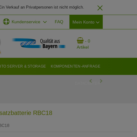
in Verkauf an Privatpersonen ist nicht möglich.
Kundenservice
FAQ
Mein Konto
EMAIL-ADRESSE
- 0
Artikel
PASSWORT
BTO SERVER & STORAGE
KOMPONENTEN-ANFRAGE
DATACENTER
ANMELDEN
atzbatterie RBC18
BC18