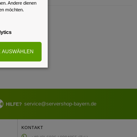
nen. Andere dienen
sen möchten.
F
ytics
E AUSWÄHLEN
service@servershop-bayern.de
HILFE?
KONTAKT