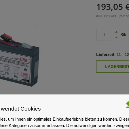
193,05 
exkl. 19% USt. , plus
V
Stk
Lieferzeit
: 11 - 
rwendet Cookies
es, um Ihnen ein optimales Einkaufserlebnis bieten zu können. Dies
iedene Kategorien zusammenfassen. Die notwendigen werden zwingend