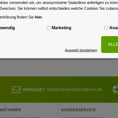
okies verwenden wir, um anonymisierte Statistiken anfertigen zu kön
-Zwecken. Sie können selbst entscheiden welche Cookies Sie zulas
SCHREIBUNG
HERSTELLER-KONTAKTINFORMATIONEN
PD
rklärung finden Sie
hier.
twendig
Marketing
Anal
ALL
 Elektrolyt: auslaufsicher
Auswahl bestätigen
info@servershop-bayern.de
ANFRAGE?
MATIONEN
KUNDENSERVICE