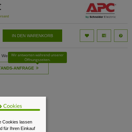
€
ersand
IN DEN WARENKORB
Wir antworten während unserer
12 Werktage
Öffnungszeiten.
e Cookies lassen
 für Ihren Einkauf