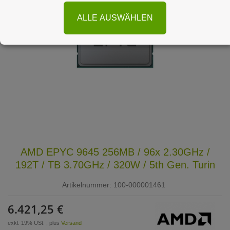
ALLE AUSWÄHLEN
AMD EPYC 9645 256MB / 96x 2.30GHz /
192T / TB 3.70GHz / 320W / 5th Gen. Turin
Artikelnummer:
100-000001461
6.421,25 €
exkl. 19% USt. , plus
Versand