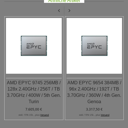
Ähnliche Artikel
AMD EPYC 9745 256MB /
AMD EPYC 9654 384MB /
128x 2.40GHz / 256T / TB
96x 2.40GHz / 192T / TB
3.70GHz / 400W / 5th Gen.
3.70GHz / 360W / 4th Gen.
Turin
Genoa
7.605,00 €
3.317,50 €
exkl. 19% USt. , plus
Versand
exkl. 19% USt. , plus
Versand