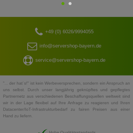
+49 (0) 6026/9994055
info@servershop-bayern.de
service@servershop-bayern.de
"... der hat`s!" ist kein Werbeversprechen, sondern ein Anspruch an
uns selbst. Durch unser langjährig geknüpftes und gepflegtes
Partnernetz aus verschiedenen Beschaffungsquellen weltweit sind
wir in der Lage flexibel auf Ihre Anfrage zu reagieren und Ihren
Datacenter/IoT-Infrastrukturbedarf zu fairen Preisen aus einer
Hand zu liefern.
Hohe Qualitätsstandards