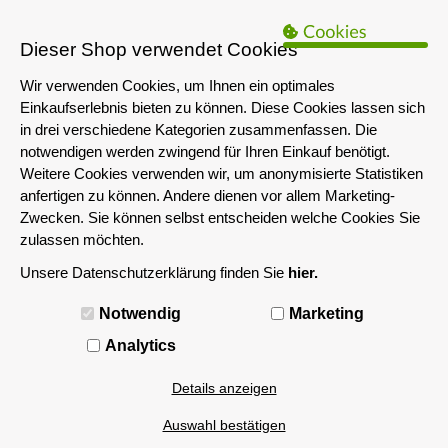
B2B Hinweis:
Das servershop-bayern.de Angebot richtet sich nur an
Unternehmen i.S.d. § 14 BGB sowie die öffentliche Hand. Ein Verkauf
Dieser Shop verwendet Cookies
an Privatpersonen ist nicht möglich.
Wir verwenden Cookies, um Ihnen ein optimales
Einkaufserlebnis bieten zu können. Diese Cookies lassen sich
in drei verschiedene Kategorien zusammenfassen. Die
notwendigen werden zwingend für Ihren Einkauf benötigt.
Weitere Cookies verwenden wir, um anonymisierte Statistiken
anfertigen zu können. Andere dienen vor allem Marketing-
Zwecken. Sie können selbst entscheiden welche Cookies Sie
zulassen möchten.
Unsere Datenschutzerklärung finden Sie
hier.
MENÜ
Notwendig
Marketing
Analytics
Details anzeigen
Auswahl bestätigen