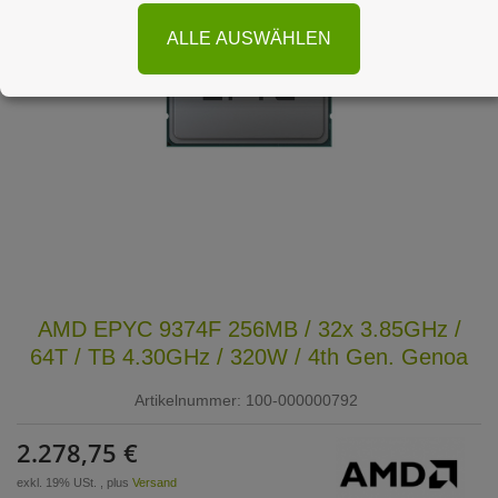
ALLE AUSWÄHLEN
AMD EPYC 9374F 256MB / 32x 3.85GHz /
64T / TB 4.30GHz / 320W / 4th Gen. Genoa
Artikelnummer:
100-000000792
2.278,75 €
exkl. 19% USt. , plus
Versand