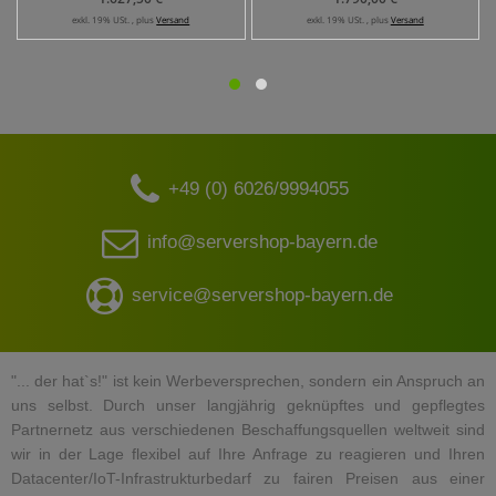
exkl. 19% USt. , plus
Versand
exkl. 19% USt. , plus
Versand
+49 (0) 6026/9994055
info@servershop-bayern.de
service@servershop-bayern.de
"... der hat`s!" ist kein Werbeversprechen, sondern ein Anspruch an
uns selbst. Durch unser langjährig geknüpftes und gepflegtes
Partnernetz aus verschiedenen Beschaffungsquellen weltweit sind
wir in der Lage flexibel auf Ihre Anfrage zu reagieren und Ihren
Datacenter/IoT-Infrastrukturbedarf zu fairen Preisen aus einer