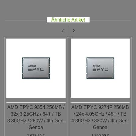
Ähnliche Artikel
AMD EPYC 9354 256MB /
AMD EPYC 9274F 256MB
32x 3.25GHz / 64T / TB
/ 24x 4.05GHz / 48T / TB
3.80GHz / 280W / 4th Gen.
4.30GHz / 320W / 4th Gen.
Genoa
Genoa
1.627,50 €
1.790,00 €