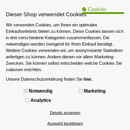
B2B Hinweis:
Das servershop-bayern.de Angebot richtet sich nur an
Unternehmen i.S.d. § 14 BGB sowie die öffentliche Hand. Ein Verkauf
Dieser Shop verwendet Cookies
an Privatpersonen ist nicht möglich.
Wir verwenden Cookies, um Ihnen ein optimales
Einkaufserlebnis bieten zu können. Diese Cookies lassen sich
in drei verschiedene Kategorien zusammenfassen. Die
notwendigen werden zwingend für Ihren Einkauf benötigt.
Weitere Cookies verwenden wir, um anonymisierte Statistiken
anfertigen zu können. Andere dienen vor allem Marketing-
Zwecken. Sie können selbst entscheiden welche Cookies Sie
zulassen möchten.
Unsere Datenschutzerklärung finden Sie
hier.
MENÜ
Notwendig
Marketing
Analytics
Details anzeigen
Auswahl bestätigen