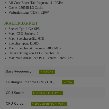
All Core Boost-Taktfrequenz: 4.10GHz
Cache: 256MB L3 Cache
Verlustleistung (TDP): 320W
SKALIERBARKEIT
Sockel-Typ: LGA SP5
Max. CPU-Sockets: 2
Max. Speichergröße: 6TB
Speichertypen: DDR5
Max. Speichertaktfrequenz: 4800MHz
Unterstützung von ECC-Speicher: Ja
Maximale Anzahl der PCI-Express-Lanes: 128
Base-Frequency:
> 3.05GHz
Leistungsaufnahme CPU (TDP):
> 155W
CPU Socket:
LGA 6096 (SP5 | EPYC)
CPU-Cores:
4-256 Core (EPYC / Ryzen)