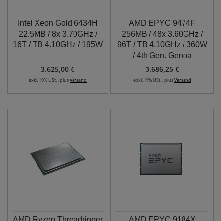
Intel Xeon Gold 6434H
AMD EPYC 9474F
22.5MB / 8x 3.70GHz /
256MB / 48x 3.60GHz /
16T / TB 4.10GHz / 195W
96T / TB 4.10GHz / 360W
/ 4th Gen. Genoa
3.625,00 €
3.686,25 €
exkl. 19% USt. , plus
Versand
exkl. 19% USt. , plus
Versand
AMD Ryzen Threadripper
AMD EPYC 9184X