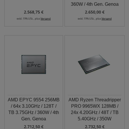
360W / 4th Gen. Genoa
2.568,75 €
2.650,00 €
exkl. 19% USt. , plus
Versand
exkl. 19% USt. , plus
Versand
AMD EPYC 9554 256MB
AMD Ryzen Threadripper
/ 64x 3.10GHz / 128T /
PRO 9965WX 128MB /
TB 3.75GHz / 360W / 4th
24x 4.20GHz / 48T / TB
Gen. Genoa
5.40GHz / 350W
2.712,50 €
2.732,50 €