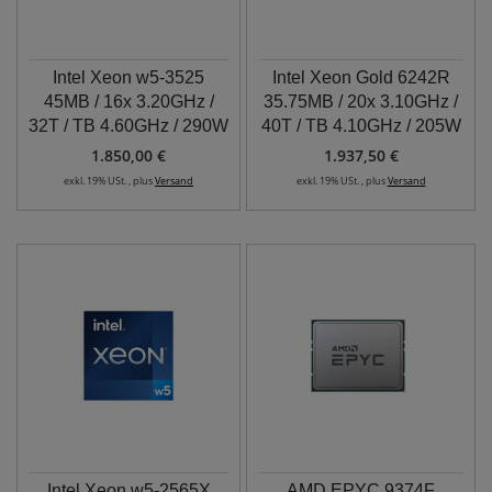
Intel Xeon w5-3525
Intel Xeon Gold 6242R
45MB / 16x 3.20GHz /
35.75MB / 20x 3.10GHz /
32T / TB 4.60GHz / 290W
40T / TB 4.10GHz / 205W
1.850,00 €
1.937,50 €
exkl. 19% USt. , plus
Versand
exkl. 19% USt. , plus
Versand
Intel Xeon w5-2565X
AMD EPYC 9374F