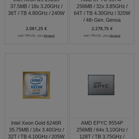
37.5MB / 18x 3.20GHz /
256MB / 32x 3.85GHz /
36T / TB 4.80GHz / 240W
64T / TB 4.30GHz / 320W
/ 4th Gen. Genoa
2.081,25 €
2.278,75 €
exkl. 19% USt. , plus
Versand
exkl. 19% USt. , plus
Versand
Intel Xeon Gold 6246R
AMD EPYC 9554P
35.75MB / 16x 3.40GHz /
256MB / 64x 3.10GHz /
32T / TB 4.10GHz / 205W
128T / TB 3.75GHz /