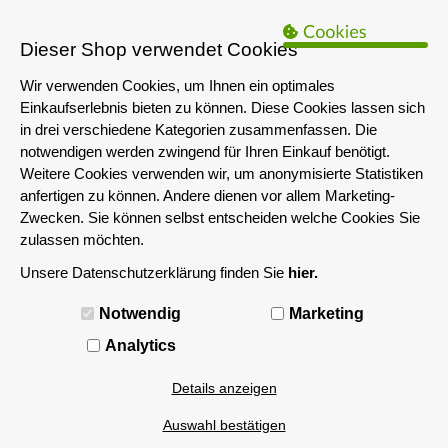
B2B Hinweis:
Das servershop-bayern.de Angebot richtet sich nur an
Unternehmen i.S.d. § 14 BGB sowie die öffentliche Hand. Ein Verkauf
Dieser Shop verwendet Cookies
an Privatpersonen ist nicht möglich.
Wir verwenden Cookies, um Ihnen ein optimales
Einkaufserlebnis bieten zu können. Diese Cookies lassen sich
in drei verschiedene Kategorien zusammenfassen. Die
notwendigen werden zwingend für Ihren Einkauf benötigt.
Weitere Cookies verwenden wir, um anonymisierte Statistiken
anfertigen zu können. Andere dienen vor allem Marketing-
Zwecken. Sie können selbst entscheiden welche Cookies Sie
zulassen möchten.
Unsere Datenschutzerklärung finden Sie
hier.
MENÜ
Notwendig
Marketing
> 3.05GHz
Analytics
Details anzeigen
Filtern nach
Auswahl bestätigen