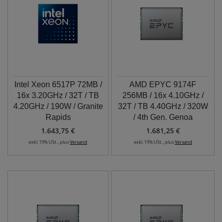
Intel Xeon 6517P 72MB /
AMD EPYC 9174F
16x 3.20GHz / 32T / TB
256MB / 16x 4.10GHz /
4.20GHz / 190W / Granite
32T / TB 4.40GHz / 320W
Rapids
/ 4th Gen. Genoa
1.643,75 €
1.681,25 €
exkl. 19% USt. , plus
Versand
exkl. 19% USt. , plus
Versand