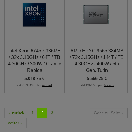
Intel Xeon 6745P 336MB
AMD EPYC 9565 384MB
/ 32x 3.10GHz / 64T / TB
/ 72x 3.15GHz / 144T / TB
4.30GHz / 300W / Granite
4.30GHz / 400W / 5th
Rapids
Gen. Turin
5.018,75 €
5.566,25 €
exkl. 19% USt. , plus
Versand
exkl. 19% USt. , plus
Versand
« zurück
1
2
3
Gehe zu Seite
weiter »