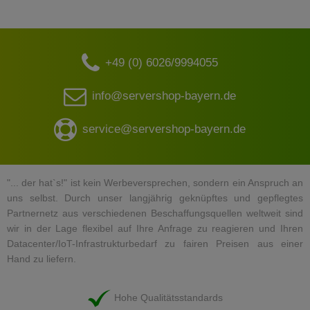
+49 (0) 6026/9994055
info@servershop-bayern.de
service@servershop-bayern.de
"... der hat`s!" ist kein Werbeversprechen, sondern ein Anspruch an
uns selbst. Durch unser langjährig geknüpftes und gepflegtes
Partnernetz aus verschiedenen Beschaffungsquellen weltweit sind
wir in der Lage flexibel auf Ihre Anfrage zu reagieren und Ihren
Datacenter/IoT-Infrastrukturbedarf zu fairen Preisen aus einer
Hand zu liefern.
Hohe Qualitätsstandards