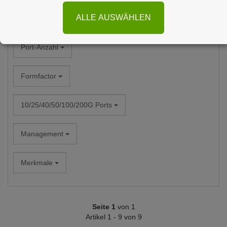
ALLE AUSWÄHLEN
Alle Hersteller
Port-Anzahl
Formfactor
10/25/40/50/100/200G Ports
Management
Merkmale
Seite 1
von 1
Artikel 1 - 9 von 9