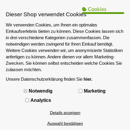
B2B Hinweis:
Das servershop-bayern.de Angebot richtet sich nur an
Unternehmen i.S.d. § 14 BGB sowie die öffentliche Hand. Ein Verkauf
Dieser Shop verwendet Cookies
an Privatpersonen ist nicht möglich.
Wir verwenden Cookies, um Ihnen ein optimales
Einkaufserlebnis bieten zu können. Diese Cookies lassen sich
in drei verschiedene Kategorien zusammenfassen. Die
notwendigen werden zwingend für Ihren Einkauf benötigt.
Weitere Cookies verwenden wir, um anonymisierte Statistiken
anfertigen zu können. Andere dienen vor allem Marketing-
Zwecken. Sie können selbst entscheiden welche Cookies Sie
zulassen möchten.
Unsere Datenschutzerklärung finden Sie
hier.
MENÜ
Notwendig
Marketing
lüfterlos
Analytics
Details anzeigen
Filtern nach
Auswahl bestätigen