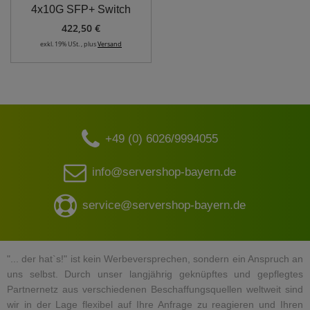
4x10G SFP+ Switch
422,50 €
exkl. 19% USt. , plus
Versand
+49 (0) 6026/9994055
info@servershop-bayern.de
service@servershop-bayern.de
"... der hat`s!" ist kein Werbeversprechen, sondern ein Anspruch an
uns selbst. Durch unser langjährig geknüpftes und gepflegtes
Partnernetz aus verschiedenen Beschaffungsquellen weltweit sind
wir in der Lage flexibel auf Ihre Anfrage zu reagieren und Ihren