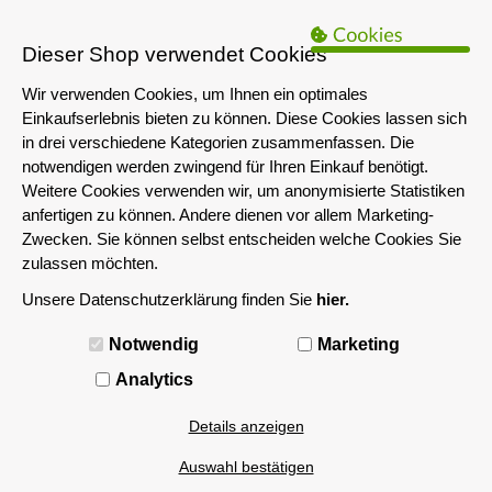
B2B Hinweis:
Das servershop-bayern.de Angebot richtet sich nur an
Unternehmen i.S.d. § 14 BGB sowie die öffentliche Hand. Ein Verkauf
Dieser Shop verwendet Cookies
an Privatpersonen ist nicht möglich.
Wir verwenden Cookies, um Ihnen ein optimales
Einkaufserlebnis bieten zu können. Diese Cookies lassen sich
in drei verschiedene Kategorien zusammenfassen. Die
notwendigen werden zwingend für Ihren Einkauf benötigt.
Weitere Cookies verwenden wir, um anonymisierte Statistiken
anfertigen zu können. Andere dienen vor allem Marketing-
Zwecken. Sie können selbst entscheiden welche Cookies Sie
zulassen möchten.
Unsere Datenschutzerklärung finden Sie
hier.
MENÜ
Notwendig
Marketing
PGA 1331 (AM4 | Ryzen)
Analytics
Details anzeigen
Filtern nach
Auswahl bestätigen