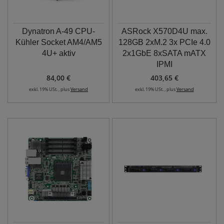
Dynatron A-49 CPU-
ASRock X570D4U max.
Kühler Socket AM4/AM5
128GB 2xM.2 3x PCIe 4.0
4U+ aktiv
2x1GbE 8xSATA mATX
IPMI
84,00 €
403,65 €
exkl. 19% USt. , plus
Versand
exkl. 19% USt. , plus
Versand