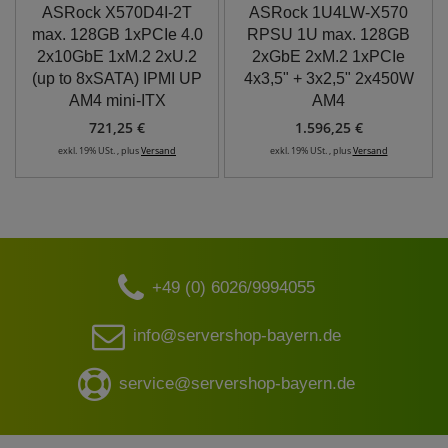
ASRock X570D4I-2T
ASRock 1U4LW-X570
max. 128GB 1xPCIe 4.0
RPSU 1U max. 128GB
2x10GbE 1xM.2 2xU.2
2xGbE 2xM.2 1xPCIe
(up to 8xSATA) IPMI UP
4x3,5" + 3x2,5" 2x450W
AM4 mini-ITX
AM4
721,25 €
1.596,25 €
exkl. 19% USt. , plus
Versand
exkl. 19% USt. , plus
Versand
+49 (0) 6026/9994055
info@servershop-bayern.de
service@servershop-bayern.de