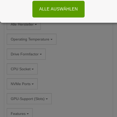
ALLE AUSWÄHLEN
Alle Kategorien
Alle Hersteller
Operating Temperature
Drive Formfactor
CPU Socket
NVMe Ports
GPU-Support (Slots)
Features