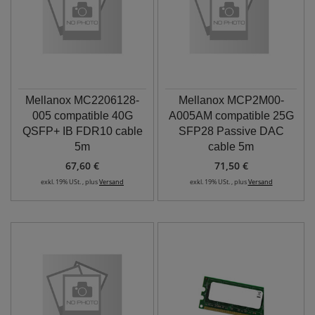
Mellanox MC2206128-
Mellanox MCP2M00-
005 compatible 40G
A005AM compatible 25G
QSFP+ IB FDR10 cable
SFP28 Passive DAC
5m
cable 5m
67,60 €
71,50 €
exkl. 19% USt. , plus
Versand
exkl. 19% USt. , plus
Versand