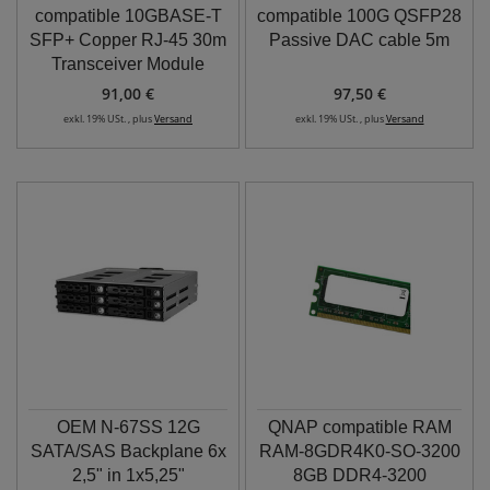
compatible 10GBASE-T
compatible 100G QSFP28
SFP+ Copper RJ-45 30m
Passive DAC cable 5m
Transceiver Module
91,00 €
97,50 €
exkl. 19% USt. , plus
Versand
exkl. 19% USt. , plus
Versand
OEM N-67SS 12G
QNAP compatible RAM
SATA/SAS Backplane 6x
RAM-8GDR4K0-SO-3200
2,5" in 1x5,25"
8GB DDR4-3200