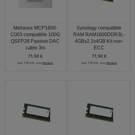
Mellanox MCP1600-
Synology compatible
C003 compatible 100G
RAM RAM1600DDR3L-
QSFP28 Passive DAC
4GBx2 2x4GB Kit non-
cable 3m
ECC
71,50 €
71,50 €
exkl. 19% USt. , plus
Versand
exkl. 19% USt. , plus
Versand