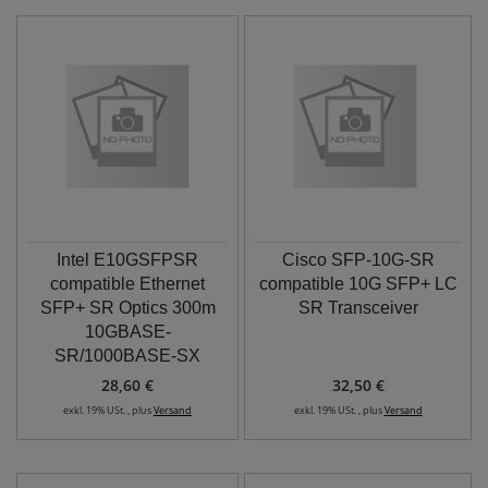
Intel E10GSFPSR
Cisco SFP-10G-SR
compatible Ethernet
compatible 10G SFP+ LC
SFP+ SR Optics 300m
SR Transceiver
10GBASE-
SR/1000BASE-SX
28,60 €
32,50 €
exkl. 19% USt. , plus
Versand
exkl. 19% USt. , plus
Versand