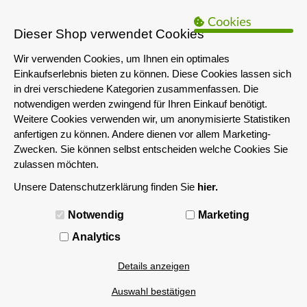
B2B Hinweis:
Das servershop-bayern.de Angebot richtet sich nur an
Unternehmen i.S.d. § 14 BGB sowie die öffentliche Hand. Ein Verkauf
Dieser Shop verwendet Cookies
an Privatpersonen ist nicht möglich.
Wir verwenden Cookies, um Ihnen ein optimales
Einkaufserlebnis bieten zu können. Diese Cookies lassen sich
in drei verschiedene Kategorien zusammenfassen. Die
notwendigen werden zwingend für Ihren Einkauf benötigt.
Weitere Cookies verwenden wir, um anonymisierte Statistiken
anfertigen zu können. Andere dienen vor allem Marketing-
Zwecken. Sie können selbst entscheiden welche Cookies Sie
zulassen möchten.
Unsere Datenschutzerklärung finden Sie
hier.
MENÜ
Notwendig
Marketing
Produkte von OEM
Analytics
Details anzeigen
Auswahl bestätigen