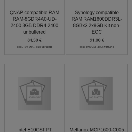
QNAP compatible RAM
Synology compatible
RAM-8GDR4A0-UD-
RAM RAM1600DDR3L-
2400 8GB DDR4-2400
8GBx2 2x8GB Kit non-
unbuffered
ECC
84,50 €
91,00 €
exkl. 19% USt. , plus
Versand
exkl. 19% USt. , plus
Versand
Intel E10GSFPT
Mellanox MCP1600-C005