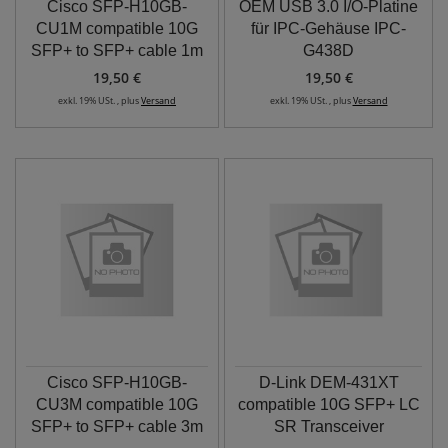
Cisco SFP-H10GB-
OEM USB 3.0 I/O-Platine
CU1M compatible 10G
für IPC-Gehäuse IPC-
SFP+ to SFP+ cable 1m
G438D
19,50 €
19,50 €
exkl. 19% USt. , plus
Versand
exkl. 19% USt. , plus
Versand
Cisco SFP-H10GB-
D-Link DEM-431XT
CU3M compatible 10G
compatible 10G SFP+ LC
SFP+ to SFP+ cable 3m
SR Transceiver