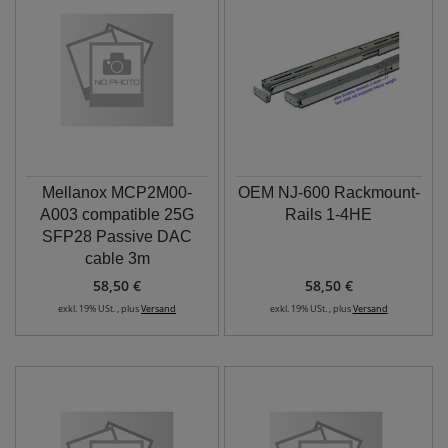
Mellanox MCP2M00-
OEM NJ-600 Rackmount-
A003 compatible 25G
Rails 1-4HE
SFP28 Passive DAC
cable 3m
58,50 €
58,50 €
exkl. 19% USt. , plus
Versand
exkl. 19% USt. , plus
Versand