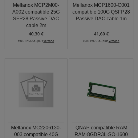
Mellanox MCP2M00-
Mellanox MCP1600-C001
A002 compatible 25G
compatible 100G QSFP28
SFP28 Passive DAC
Passive DAC cable 1m
cable 2m
40,30 €
41,60 €
exkl. 19% USt. , plus
Versand
exkl. 19% USt. , plus
Versand
Mellanox MC2206130-
QNAP compatible RAM
003 compatible 40G
RAM-8GDR3L-SO-1600