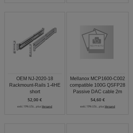
OEM NJ-2020-18
Mellanox MCP1600-C002
Rackmount-Rails 1-4HE
compatible 100G QSFP28
short
Passive DAC cable 2m
52,00 €
54,60 €
exkl. 19% USt. , plus
Versand
exkl. 19% USt. , plus
Versand