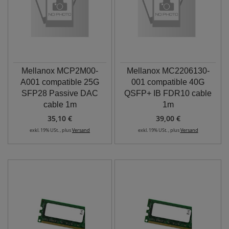
Mellanox MCP2M00-
Mellanox MC2206130-
A001 compatible 25G
001 compatible 40G
SFP28 Passive DAC
QSFP+ IB FDR10 cable
cable 1m
1m
35,10 €
39,00 €
exkl. 19% USt. , plus
Versand
exkl. 19% USt. , plus
Versand