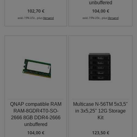
unbuffered
102,70 €
104,00 €
exkl. 19% USt. , plus
Versand
exkl. 19% USt. , plus
Versand
QNAP compatible RAM
Multicase N-56TM 5x3,5"
RAM-8GDR4T0-SO-
in 3x5,25" 12G Storage
2666 8GB DDR4-2666
Kit
unbuffered
104,00 €
123,50 €