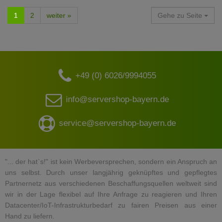
1
2
weiter »
Gehe zu Seite
+49 (0) 6026/9994055
info@servershop-bayern.de
service@servershop-bayern.de
"... der hat`s!" ist kein Werbeversprechen, sondern ein Anspruch an
uns selbst. Durch unser langjährig geknüpftes und gepflegtes
Partnernetz aus verschiedenen Beschaffungsquellen weltweit sind
wir in der Lage flexibel auf Ihre Anfrage zu reagieren und Ihren
Datacenter/IoT-Infrastrukturbedarf zu fairen Preisen aus einer
Hand zu liefern.