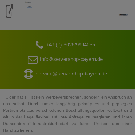
+49 (0) 6026/9994055
info@servershop-bayern.de
service@servershop-bayern.de
"... der hat`s!" ist kein Werbeversprechen, sondern ein Anspruch an
uns selbst. Durch unser langjährig geknüpftes und gepflegtes
Partnernetz aus verschiedenen Beschaffungsquellen weltweit sind
wir in der Lage flexibel auf Ihre Anfrage zu reagieren und Ihren
Datacenter/IoT-Infrastrukturbedarf zu fairen Preisen aus einer
Hand zu liefern.