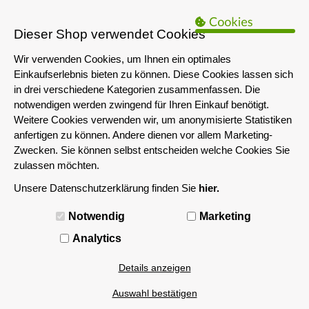
B2B Hinweis:
Das servershop-bayern.de Angebot richtet sich nur an
Unternehmen i.S.d. § 14 BGB sowie die öffentliche Hand. Ein Verkauf
Dieser Shop verwendet Cookies
an Privatpersonen ist nicht möglich.
Wir verwenden Cookies, um Ihnen ein optimales
Einkaufserlebnis bieten zu können. Diese Cookies lassen sich
in drei verschiedene Kategorien zusammenfassen. Die
notwendigen werden zwingend für Ihren Einkauf benötigt.
Weitere Cookies verwenden wir, um anonymisierte Statistiken
anfertigen zu können. Andere dienen vor allem Marketing-
Zwecken. Sie können selbst entscheiden welche Cookies Sie
zulassen möchten.
Unsere Datenschutzerklärung finden Sie
hier.
MENÜ
Modern Datacenter: Lösungen zur Optimierung
Notwendig
Marketing
Analytics
01.09.2020 11:55
Digitalisierung verändert die Arbeitswelt und Kundenerwartungen.
Details anzeigen
Damit Sie mit dieser unaufhaltsamen Entwicklung Schritt halten
und sich erfolgreich gegen Mitbewerber positionieren können
Auswahl bestätigen
hängt von einer modernen IT ab. Deshalb sollte Ihr Datacenter