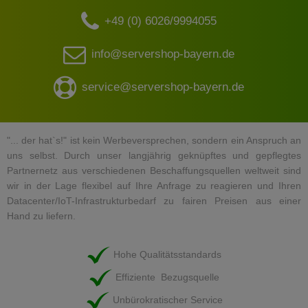
+49 (0) 6026/9994055
info@servershop-bayern.de
service@servershop-bayern.de
"... der hat`s!" ist kein Werbeversprechen, sondern ein Anspruch an
uns selbst. Durch unser langjährig geknüpftes und gepflegtes
Partnernetz aus verschiedenen Beschaffungsquellen weltweit sind
wir in der Lage flexibel auf Ihre Anfrage zu reagieren und Ihren
Datacenter/IoT-Infrastrukturbedarf zu fairen Preisen aus einer
Hand zu liefern.
Hohe Qualitätsstandards
Effiziente Bezugsquelle
Unbürokratischer Service