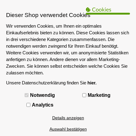
B2B Hinweis:
Das servershop-bayern.de Angebot richtet sich nur an
Unternehmen i.S.d. § 14 BGB sowie die öffentliche Hand. Ein Verkauf
Dieser Shop verwendet Cookies
an Privatpersonen ist nicht möglich.
Wir verwenden Cookies, um Ihnen ein optimales
Einkaufserlebnis bieten zu können. Diese Cookies lassen sich
in drei verschiedene Kategorien zusammenfassen. Die
notwendigen werden zwingend für Ihren Einkauf benötigt.
Weitere Cookies verwenden wir, um anonymisierte Statistiken
anfertigen zu können. Andere dienen vor allem Marketing-
Zwecken. Sie können selbst entscheiden welche Cookies Sie
zulassen möchten.
Unsere Datenschutzerklärung finden Sie
hier.
MENÜ
Notwendig
Marketing
Produkte von Microsemi
Analytics
Details anzeigen
Auswahl bestätigen