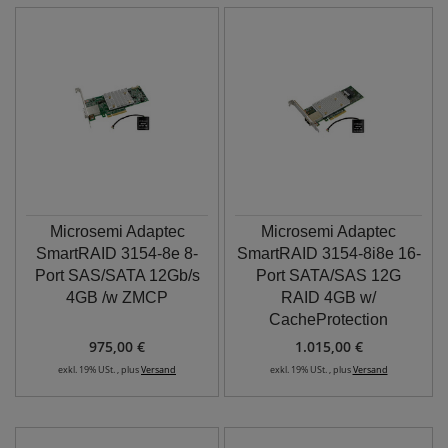
Microsemi Adaptec
Microsemi Adaptec
SmartRAID 3154-8e 8-
SmartRAID 3154-8i8e 16-
Port SAS/SATA 12Gb/s
Port SATA/SAS 12G
4GB /w ZMCP
RAID 4GB w/
CacheProtection
975,00 €
1.015,00 €
exkl. 19% USt. , plus
Versand
exkl. 19% USt. , plus
Versand