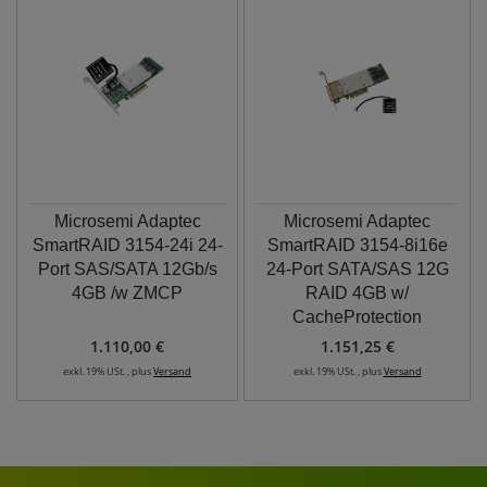
Microsemi Adaptec
Microsemi Adaptec
SmartRAID 3154-24i 24-
SmartRAID 3154-8i16e
Port SAS/SATA 12Gb/s
24-Port SATA/SAS 12G
4GB /w ZMCP
RAID 4GB w/
CacheProtection
1.110,00 €
1.151,25 €
exkl. 19% USt. , plus
Versand
exkl. 19% USt. , plus
Versand