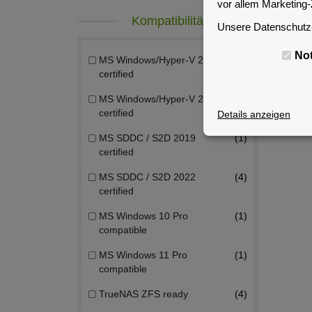
vor allem Marketing
Kompatibilität
Unsere Datenschutze
No
MS Windows/Hyper-V 2019
1
certified
MS Windows/Hyper-V 2022
4
certified
Details anzeigen
MS SDDC / S2D 2019
1
certified
MS SDDC / S2D 2022
4
certified
MS Windows 10 Pro
1
compatible
MS Windows 11 Pro
1
compatible
TrueNAS ZFS ready
4