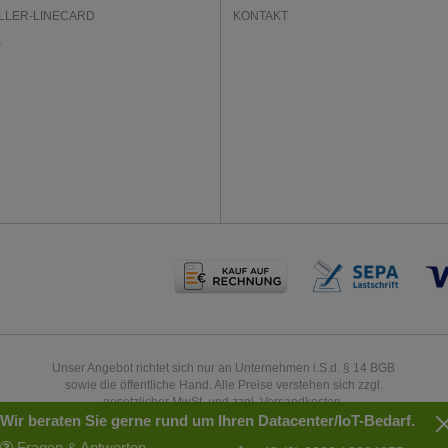
LLER-LINECARD
KONTAKT
P
Unser Angebot richtet sich nur an Unternehmen i.S.d. § 14 BGB
sowie die öffentliche Hand. Alle Preise verstehen sich zzgl.
gesetzlicher MwSt. und zzgl. Versandkosten.
Wir beraten Sie gerne rund um Ihren Datacenter/IoT-Bedarf.
Fragen & Antworten