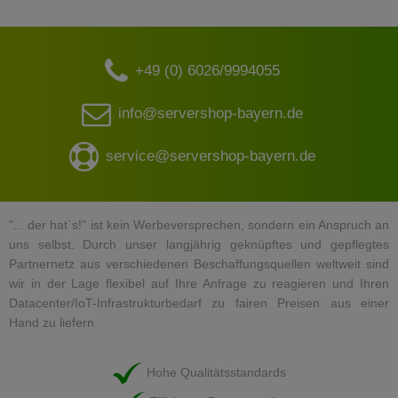
+49 (0) 6026/9994055
info@servershop-bayern.de
service@servershop-bayern.de
"... der hat`s!" ist kein Werbeversprechen, sondern ein Anspruch an
uns selbst. Durch unser langjährig geknüpftes und gepflegtes
Partnernetz aus verschiedenen Beschaffungsquellen weltweit sind
wir in der Lage flexibel auf Ihre Anfrage zu reagieren und Ihren
Datacenter/IoT-Infrastrukturbedarf zu fairen Preisen aus einer
Hand zu liefern.
Hohe Qualitätsstandards