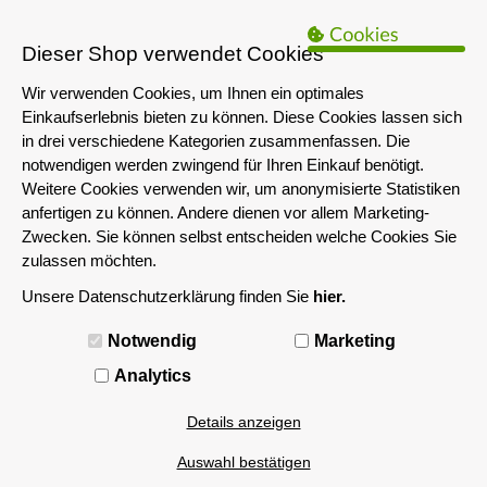
B2B Hinweis:
Das servershop-bayern.de Angebot richtet sich nur an
Unternehmen i.S.d. § 14 BGB sowie die öffentliche Hand. Ein Verkauf
Dieser Shop verwendet Cookies
an Privatpersonen ist nicht möglich.
Wir verwenden Cookies, um Ihnen ein optimales
Einkaufserlebnis bieten zu können. Diese Cookies lassen sich
in drei verschiedene Kategorien zusammenfassen. Die
notwendigen werden zwingend für Ihren Einkauf benötigt.
Weitere Cookies verwenden wir, um anonymisierte Statistiken
anfertigen zu können. Andere dienen vor allem Marketing-
Zwecken. Sie können selbst entscheiden welche Cookies Sie
zulassen möchten.
Unsere Datenschutzerklärung finden Sie
hier.
MENÜ
Notwendig
Marketing
50G
Analytics
Details anzeigen
Auswahl bestätigen
Seite 1
von 1
Artikel 1 - 1 von 1