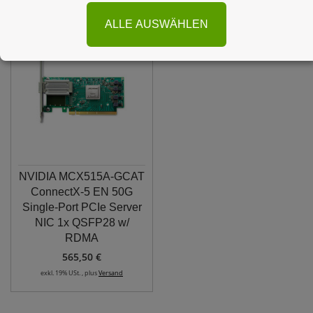
ALLE AUSWÄHLEN
NVIDIA MCX515A-GCAT
ConnectX-5 EN 50G
Single-Port PCIe Server
NIC 1x QSFP28 w/
RDMA
565,50 €
exkl. 19% USt. , plus
Versand