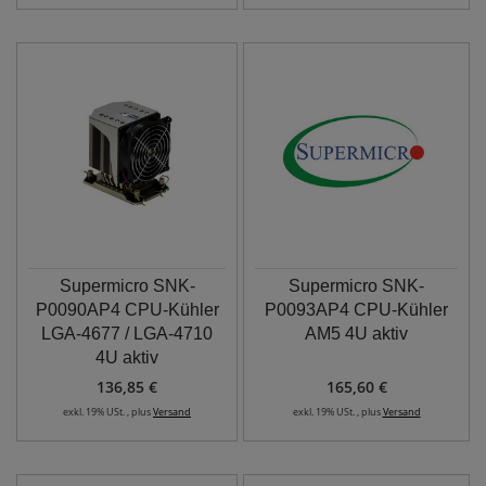
Supermicro SNK-
Supermicro SNK-
P0090AP4 CPU-Kühler
P0093AP4 CPU-Kühler
LGA-4677 / LGA-4710
AM5 4U aktiv
4U aktiv
136,85 €
165,60 €
exkl. 19% USt. , plus
Versand
exkl. 19% USt. , plus
Versand