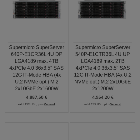
Supermicro SuperServer
Supermicro SuperServer
640P-E1CR36L 4U DP
540P-E1CTR36L 4U UP
LGA4189 max. 4TB
LGA4189 max. 2TB
4xPCIe 4.0 36x3,5" SAS
4xPCIe 4.0 36x3,5" SAS
12G IT-Mode HBA (4x
12G IT-Mode HBA (4x U.2
U.2 NVMe opt.) M.2
NVMe opt.) M.2 2x10GbE
2x10GbE 2x1600W
2x1200W
4.887,50 €
4.954,20 €
exkl. 19% USt. , plus
Versand
exkl. 19% USt. , plus
Versand