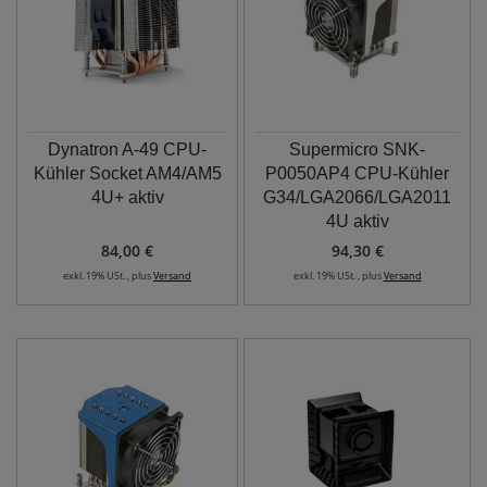
Dynatron A-49 CPU-
Supermicro SNK-
Kühler Socket AM4/AM5
P0050AP4 CPU-Kühler
4U+ aktiv
G34/LGA2066/LGA2011
4U aktiv
84,00 €
94,30 €
exkl. 19% USt. , plus
Versand
exkl. 19% USt. , plus
Versand