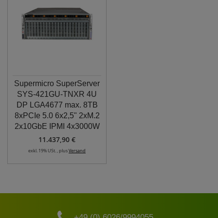
Supermicro SuperServer
SYS-421GU-TNXR 4U
DP LGA4677 max. 8TB
8xPCIe 5.0 6x2,5" 2xM.2
2x10GbE IPMI 4x3000W
11.437,90 €
exkl. 19% USt. , plus
Versand
+49 (0) 6026/9994055