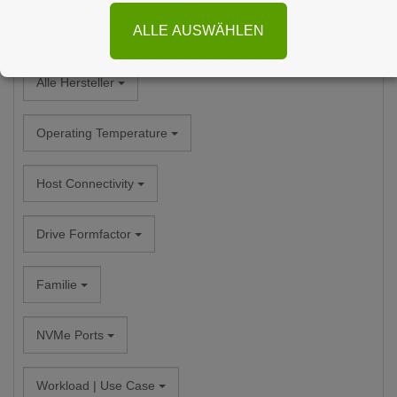
ALLE AUSWÄHLEN
Alle Kategorien
Alle Hersteller
Operating Temperature
Host Connectivity
Drive Formfactor
Familie
NVMe Ports
Workload | Use Case