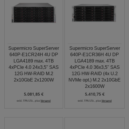
Supermicro SuperServer
Supermicro SuperServer
640P-E1CR24H 4U DP
640P-E1CR36H 4U DP
LGA4189 max. 4TB
LGA4189 max. 4TB
4xPCIe 4.0 24x3,5" SAS
4xPCIe 4.0 36x3,5" SAS
12G HW-RAID M.2
12G HW-RAID (4x U.2
2x10GbE 2x1200W
NVMe opt.) M.2 2x10GbE
2x1600W
5.081,85 €
5.410,75 €
exkl. 19% USt. , plus
Versand
exkl. 19% USt. , plus
Versand