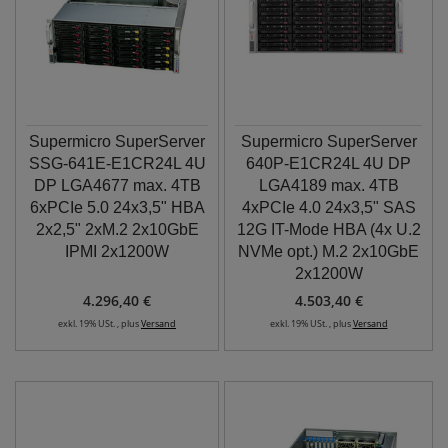
Supermicro SuperServer
Supermicro SuperServer
SSG-641E-E1CR24L 4U
640P-E1CR24L 4U DP
DP LGA4677 max. 4TB
LGA4189 max. 4TB
6xPCIe 5.0 24x3,5" HBA
4xPCIe 4.0 24x3,5" SAS
2x2,5" 2xM.2 2x10GbE
12G IT-Mode HBA (4x U.2
IPMI 2x1200W
NVMe opt.) M.2 2x10GbE
2x1200W
4.296,40 €
4.503,40 €
exkl. 19% USt. , plus
Versand
exkl. 19% USt. , plus
Versand