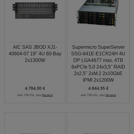
AIC SAS JBOD XJ1-
Supermicro SuperServer
40604-07 19" 4U 60-Bay
SSG-641E-E1CR24H 4U
2x1300W
DP LGA4677 max. 4TB
6xPCIe 5.0 24x3,5" RAID
2x2,5" 2xM.2 2x10GbE
IPMI 2x1200W
4.784,00 €
4.844,95 €
exkl. 19% USt. , plus
Versand
exkl. 19% USt. , plus
Versand