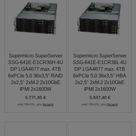
Supermicro SuperServer
Supermicro SuperServer
SSG-641E-E1CR36H 4U
SSG-641E-E1CR36L 4U
DP LGA4677 max. 4TB
DP LGA4677 max. 4TB
6xPCIe 5.0 36x3,5" RAID
6xPCIe 5.0 36x3,5" HBA
2x2,5" 2xM.2 2x10GbE
2x2,5" 2xM.2 2x10GbE
IPMI 2x1600W
IPMI 2x1600W
5.771,85 €
5.837,40 €
exkl. 19% USt. , plus
Versand
exkl. 19% USt. , plus
Versand