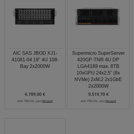
AIC SAS JBOD XJ1-
Supermicro SuperServer
41081-04 19" 4U 108-
420GP-TNR 4U DP
Bay 2x2000W
LGA4189 max. 8TB
10xGPU 24x2,5" (8x
NVMe) 2xM.2 2x1GbE
2x2000W
6.789,00 €
9.519,70 €
exkl. 19% USt. , plus
Versand
exkl. 19% USt. , plus
Versand