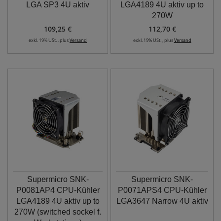
LGA SP3 4U aktiv
LGA4189 4U aktiv up to
270W
109,25 €
112,70 €
exkl. 19% USt. , plus
Versand
exkl. 19% USt. , plus
Versand
Supermicro SNK-
Supermicro SNK-
P0081AP4 CPU-Kühler
P0071APS4 CPU-Kühler
LGA4189 4U aktiv up to
LGA3647 Narrow 4U aktiv
270W (switched sockel f.