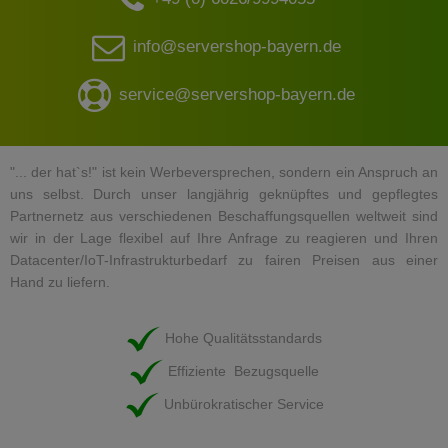
info@servershop-bayern.de
service@servershop-bayern.de
"... der hat`s!" ist kein Werbeversprechen, sondern ein Anspruch an
uns selbst. Durch unser langjährig geknüpftes und gepflegtes
Partnernetz aus verschiedenen Beschaffungsquellen weltweit sind
wir in der Lage flexibel auf Ihre Anfrage zu reagieren und Ihren
Datacenter/IoT-Infrastrukturbedarf zu fairen Preisen aus einer
Hand zu liefern.
Hohe Qualitätsstandards
Effiziente Bezugsquelle
Unbürokratischer Service