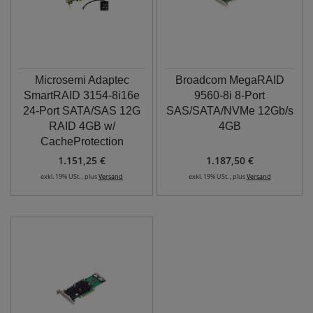
Microsemi Adaptec
Broadcom MegaRAID
SmartRAID 3154-8i16e
9560-8i 8-Port
24-Port SATA/SAS 12G
SAS/SATA/NVMe 12Gb/s
RAID 4GB w/
4GB
CacheProtection
1.151,25 €
1.187,50 €
exkl. 19% USt. , plus
Versand
exkl. 19% USt. , plus
Versand