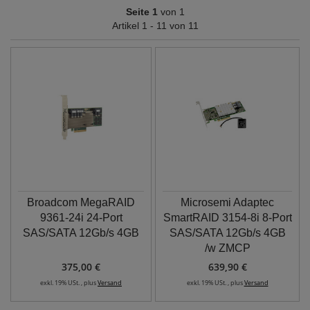
Seite 1
von 1
Artikel 1 - 11 von 11
Broadcom MegaRAID
Microsemi Adaptec
9361-24i 24-Port
SmartRAID 3154-8i 8-Port
SAS/SATA 12Gb/s 4GB
SAS/SATA 12Gb/s 4GB
/w ZMCP
375,00 €
639,90 €
exkl. 19% USt. , plus
Versand
exkl. 19% USt. , plus
Versand