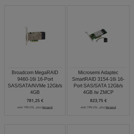
Broadcom MegaRAID
Microsemi Adaptec
9460-16i 16-Port
SmartRAID 3154-16i 16-
SAS/SATA/NVMe 12Gb/s
Port SAS/SATA 12Gb/s
4GB
4GB /w ZMCP
781,25 €
823,75 €
exkl. 19% USt. , plus
Versand
exkl. 19% USt. , plus
Versand