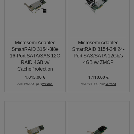
Microsemi Adaptec
Microsemi Adaptec
SmartRAID 3154-8i8e
SmartRAID 3154-24i 24-
16-Port SATA/SAS 12G
Port SAS/SATA 12Gb/s
RAID 4GB w/
4GB /w ZMCP
CacheProtection
1.015,00 €
1.110,00 €
exkl. 19% USt. , plus
Versand
exkl. 19% USt. , plus
Versand