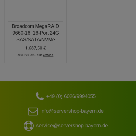
Broadcom MegaRAID
9660-16i 16-Port 24G
SAS/SATA/NVMe
1.687,50 €
exkl. 19% USt. , plus
Versand
+49 (0) 6026/9994055
info@servershop-bayern.de
service@servershop-bayern.de