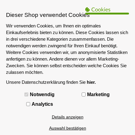
B2B Hinweis:
Das servershop-bayern.de Angebot richtet sich nur an
Unternehmen i.S.d. § 14 BGB sowie die öffentliche Hand. Ein Verkauf
Dieser Shop verwendet Cookies
an Privatpersonen ist nicht möglich.
Wir verwenden Cookies, um Ihnen ein optimales
Einkaufserlebnis bieten zu können. Diese Cookies lassen sich
in drei verschiedene Kategorien zusammenfassen. Die
notwendigen werden zwingend für Ihren Einkauf benötigt.
Weitere Cookies verwenden wir, um anonymisierte Statistiken
anfertigen zu können. Andere dienen vor allem Marketing-
Zwecken. Sie können selbst entscheiden welche Cookies Sie
zulassen möchten.
Unsere Datenschutzerklärung finden Sie
hier.
MENÜ
Notwendig
Marketing
4GB
Analytics
Details anzeigen
Filtern nach
Auswahl bestätigen