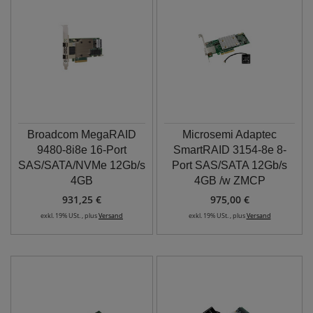
Broadcom MegaRAID
Microsemi Adaptec
9480-8i8e 16-Port
SmartRAID 3154-8e 8-
SAS/SATA/NVMe 12Gb/s
Port SAS/SATA 12Gb/s
4GB
4GB /w ZMCP
931,25 €
975,00 €
exkl. 19% USt. , plus
Versand
exkl. 19% USt. , plus
Versand